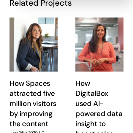
Related Projects
How Spaces
How
attracted five
DigitalBox
million visitors
used AI-
by improving
powered data
the content
insight to
June 24th, 2020
|
0