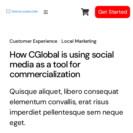
Skip
Get Started
to
Toggle
Navigation
content
Pricing
Customer Experience
•
Local Marketing
How it Works
How CGlobal is using social
media as a tool for
Why Us?
commercialization
Quisque aliquet, libero consequat
elementum convallis, erat risus
imperdiet pellentesque sem neque
eget.